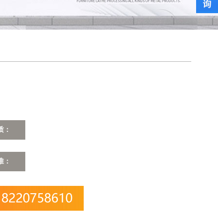
质：
准：