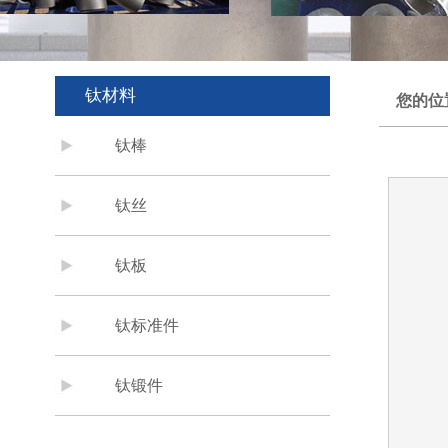
钛材料
您的位
钛棒
钛丝
钛板
钛标准件
钛锻件