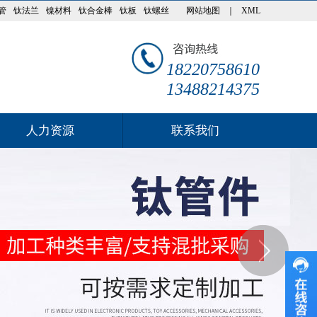
管
钛法兰
镍材料
钛合金棒
钛板
钛螺丝
网站地图
｜
XML
18220758610
13488214375
人力资源
联系我们