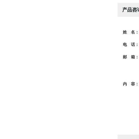
产品咨
姓 名：
电 话：
邮 箱：
内 容：