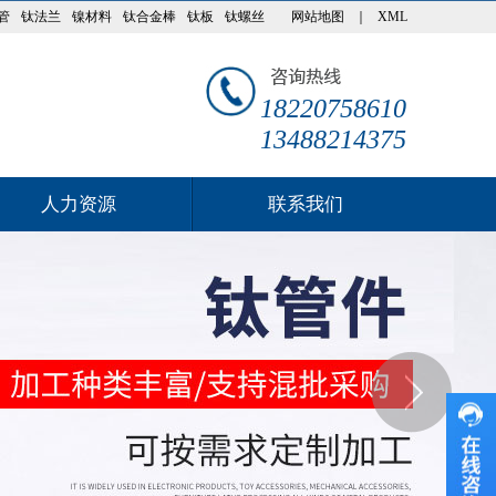
管
钛法兰
镍材料
钛合金棒
钛板
钛螺丝
网站地图
｜
XML
18220758610
13488214375
人力资源
联系我们