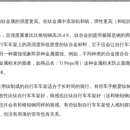
纯钛金属的强度更高。在钛金属中添加铝和钒，弹性更高（和铝
％，且强度重量比比铬钼钢高28.4％。钛合金的疲劳极限是钢
行车车架上的高强度和低密度的钛合金材料，它不仅会让自行车
另一种腐蚀现象即异种金属腐蚀。例如，不同种类的合金接合在
属粉末的脂膏，如商品名：Ti Plepu等）这种金属粉末防止
掉。
在用钛制成的自行车车架适合于长时间的骑行。有些车手酷爱钛
收性比钛自行车车架好，骑感也比钛自行车车架好（这和铬钼钢
会有和铬钼钢同样的骑感。有些钛制自行车车架使人感到摇摆，这也
，但没有用薄的管等也有关系。